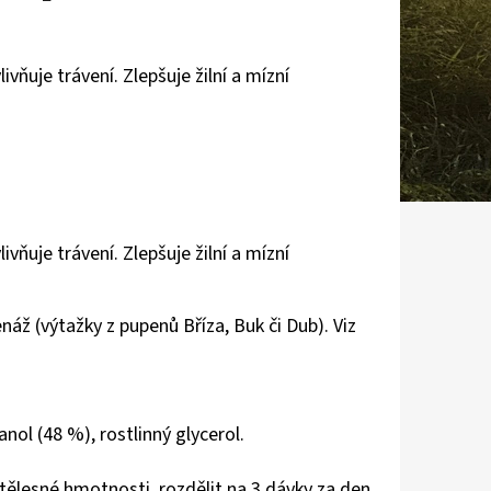
ivňuje trávení. Zlepšuje žilní a mízní
vňuje trávení. Zlepšuje žilní a mízní
 (výtažky z pupenů Bříza, Buk či Dub). Viz
nol (48 %), rostlinný glycerol.
tělesné hmotnosti, rozdělit na 3 dávky za den.