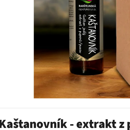
ŠÍPKOVÉ HÁLKY (PERKOLÁT) 50 ML
TRIBULUS 500 MG -
175 Kč
335 Kč
Kaštanovník - extrakt z