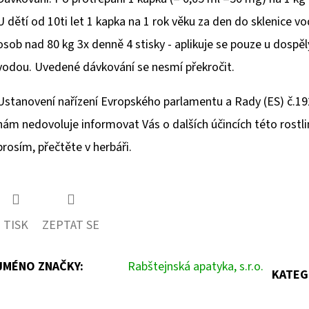
U dětí od 10ti let 1 kapka na 1 rok věku za den do sklenice v
osob nad 80 kg 3x denně 4 stisky - aplikuje se pouze u dospěl
vodou. Uvedené dávkování se nesmí překročit.
Ustanovení nařízení Evropského parlamentu a Rady (ES) č.19
nám nedovoluje informovat Vás o dalších účincích této rostl
prosím, přečtěte v herbáři.
TISK
ZEPTAT SE
JMÉNO ZNAČKY
:
Rabštejnská apatyka, s.r.o.
KATEG