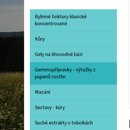
Í
P
K
Přeskočit
Bylinné tinktury klasické
A
A
ŠIŠÁK BAJKALSKÝ 200 KAPSLÍ VEGAN
kategorie
koncentrované
T
N
650 Kč
E
E
Kůry
G
L
O
Gely na lihovodné bázi
R
I
Gemmopřípravky - výtažky z
E
pupenů rostlin
Mazání
Sestavy - kúry
Suché extrakty v tobolkách