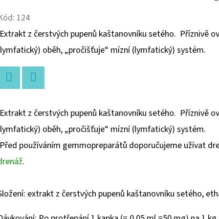
Kód:
124
Extrakt z čerstvých pupenů kaštanovníku setého.
Příznivě ovl
(lymfatický) oběh, „pročišťuje“ mízní (lymfatický) systém.
Twitter
Facebook
Extrakt z čerstvých pupenů kaštanovníku setého. Příznivě ovli
(lymfatický) oběh, „pročišťuje“ mízní (lymfatický) systém.
Před používáním gemmopreparátů doporučujeme užívat drenáž
drenáž
.
Složení: extrakt z čerstvých pupenů kaštanovníku setého, etha
Dávkování: Po protřepání 1 kapka (= 0,05 ml =50 mg) na 1 kg 