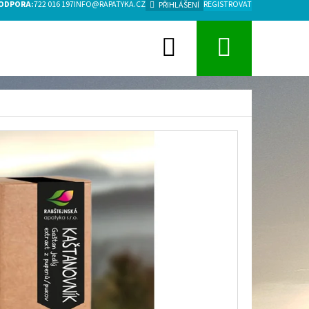
PODPORA:
722 016 197
INFO@RAPATYKA.CZ
REGISTROVAT
PŘIHLÁŠENÍ
Hledat
Nákupn
košík
Následující