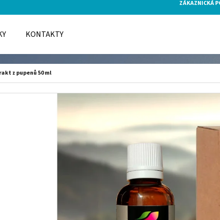
ZÁKAZNICKÁ 
KY
KONTAKTY
O POTŘEBUJETE NAJÍT?
rakt z pupenů 50 ml
HLEDAT
DOPORUČUJEME