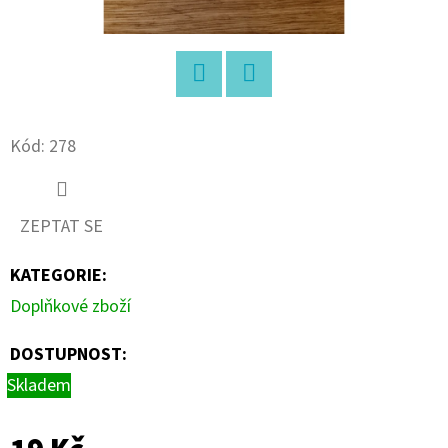
D
O
P
Twitter
Facebook
O
R
Kód:
278
U
Č
U
ZEPTAT SE
J
KATEGORIE
:
E
M
Doplňkové zboží
E
DOSTUPNOST:
Skladem
TRIBULUS
500
MG