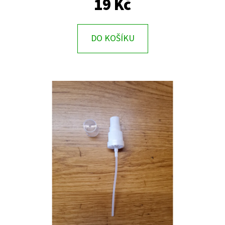
19 Kč
E
T
E
DO KOŠÍKU
N
A
J
Í
T
?
HLEDAT