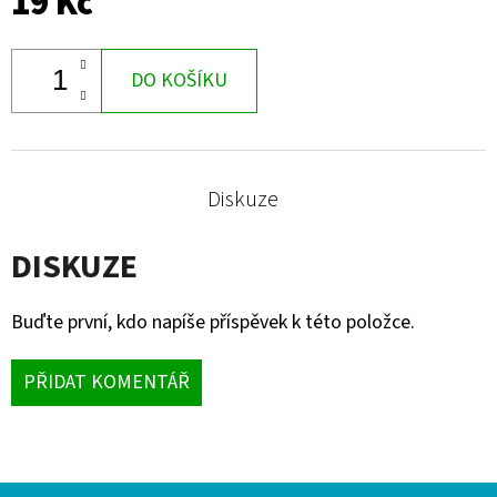
19 Kč
-
120
KAPSLÍ
DO KOŠÍKU
335
Kč
Diskuze
DISKUZE
Buďte první, kdo napíše příspěvek k této položce.
PŘIDAT KOMENTÁŘ