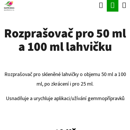
K
Hledat
Náku
Přejít
O
Zpět
Zpět
na
koší
Š
obsah
Rozprašovač pro 50 ml
Í
C
K
a 100 ml lahvičku
O
P
O
T
Rozprašovač pro skleněné lahvičky o objemu 50 ml a 100
Ř
ml, po zkrácení i pro 25 ml.
E
Usnadňuje a urychluje aplikaci/užívání gemmopřípravků
B
U
J