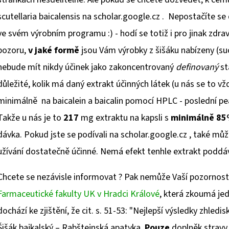
scutellaria baicalensis na scholar.google.cz . Nepostačíte se 
ve svém výrobním programu :) - hodí se totiž i pro jinak zdra
pozoru,
v jaké formě
jsou Vám výrobky z šišáku nabízeny (su
nebude mít nikdy účinek jako zakoncentrovaný
definovaný
st
důležité, kolik má daný extrakt účinných látek (u nás se to 
minimálně na baicalein a baicalin pomocí HPLC - poslední p
Takže u nás je to
217
mg extraktu na kapsli s
minimálně 8
dávka. Pokud jste se podívali na scholar.google.cz , také může
užívání dostatečně účinné. Nemá efekt tenhle extrakt poddá
Chcete se nezávisle informovat ? Pak nemůže Vaší pozornost
Farmaceutické fakulty UK v Hradci Králové
, která zkoumá jed
dochází ke zjištění, že cit. s. 51-53: "Nejlepší výsledky zhle
Šišák bajkalský – Rabštejnská apatyka.
Pouze
doplněk stravy