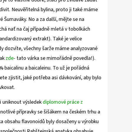
divit. Neuvěřitelná bylina, proto ji také máme
vé Šumaváky. No a za další, mějte se na
chá nať na čaj případně mletá v tobolkách
andardizovaný extrakt). Také je velice
vždy dozvíte, všechny šarže máme analyzované
eak
zde
- tato várka se mimořádně povedla!).
5%
baicalinu a baicaleinu. To už je pořádná
te zjistit, jaké potřeba asi dávkování, aby bylo
vkovat.
i uniknout výsledek
diplomové práce z
notlivé přípravky se šišákem na českém trhu a
diska obsahu flavonoidů byly dosaženy u výrobku
 společnosti Rabštejnská apatyka obsahuje