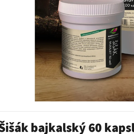
ŠIŠÁK BAJKALSKÝ 60 KAPSLÍ VEGAN
ŠIŠÁK BAJKALSKÝ 
345 Kč
650 Kč
Šišák bajkalský 60 kaps