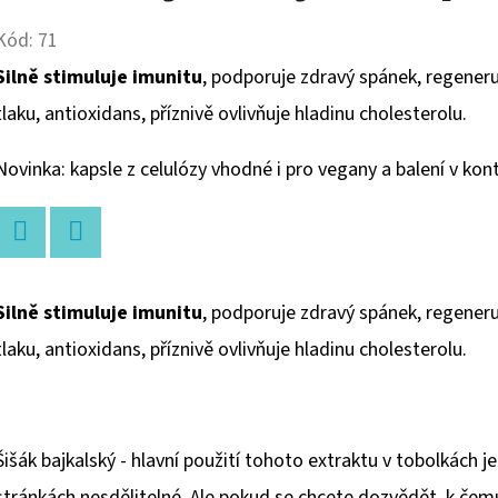
Kód:
71
Silně stimuluje imunitu
, podporuje zdravý spánek, regeneruj
tlaku, antioxidans, příznivě ovlivňuje hladinu cholesterolu.
Novinka: kapsle z celulózy vhodné i pro vegany a balení v kon
Twitter
Facebook
Silně stimuluje imunitu
, podporuje zdravý spánek, regeneruj
tlaku, antioxidans, příznivě ovlivňuje hladinu cholesterolu.
Šišák bajkalský - hlavní použití tohoto extraktu v tobolkách 
stránkách nesdělitelné. Ale pokud se chcete dozvědět, k čemu