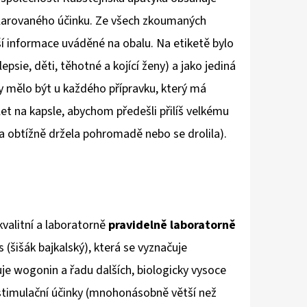
klarovaného účinku. Ze všech zkoumaných
í informace uváděné na obalu. Na etiketě bylo
psie, děti, těhotné a kojící ženy) a jako jediná
y mělo být u každého přípravku, který má
et na kapsle, abychom předešli přilíš velkému
ta obtížně držela pohromadě nebo se drolila).
kvalitní a laboratorně
pravidelně laboratorně
s (šišák bajkalský), která se vyznačuje
e wogonin a řadu dalších, biologicky vysoce
ostimulační účinky (mnohonásobně větší než