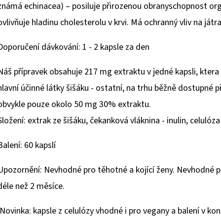
známá echinacea) – posiluje přirozenou obranyschopnost organ
ovlivňuje hladinu cholesterolu v krvi. Má ochranný vliv na játr
Doporučení dávkování: 1 - 2 kapsle za den
Náš přípravek obsahuje 217 mg extraktu v jedné kapsli, ktera 
hlavní účinné látky šišáku - ostatní, na trhu běžně dostupné
obvykle pouze okolo 50 mg 30% extraktu.
Složení: extrak ze šišáku, čekanková vláknina - inulin, celuló
Balení: 60 kapslí
Upozornění: Nevhodné pro těhotné a kojící ženy. Nevhodné pro
déle než 2 měsíce.
Novinka: kapsle z celulózy vhodné i pro vegany a balení v ko