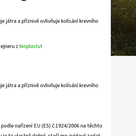
e játra a příznivě ovlivňuje kolísání krevního
tejneru z
bioplastu
!
e játra a příznivě ovlivňuje kolísání krevního
je podle nařízení EU (ES) č.1924/2006 na těchto
 je to vlastně dobré, stačí pro zvídavé zadat