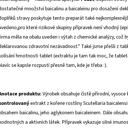
dostatečné množství baicalinu a baicaleinu pro dosažení de
doplňků stravy poskytuje tento preparát také nejkomplexnějš
uvedeno,pro které rizikové skupiny přípravek není vhodný (epile
firma měla na obalu uveden i výtah z chemické analýzy, což b
deklarovanou zdravotní nezávadnost." Také jsme přešli z tabl
kolísání hmotnosti tablet (extraktu je tam tak moc, že table
Navíc se kapsle rozpustí přesně tam, kde je třeba :).
Anotace produktu:
Výrobek obsahuje čistě přírodní, vysoce 
kontrolovaný
extrakt z kořene rostliny Scutellaria baicalensi
obsahem baicalinu, jeho aglykonem baicaleinem. Dále obsahuj
hodnotných a aktivních látek. Přípravek vykazuje silné imun