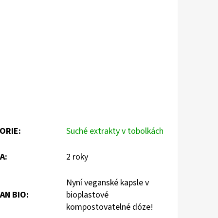
ORIE
:
Suché extrakty v tobolkách
A
:
2 roky
Nyní veganské kapsle v
AN BIO
:
bioplastové
kompostovatelné dóze!