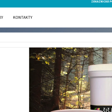
ZÁKAZNICKÁ 
KY
KONTAKTY
O POTŘEBUJETE NAJÍT?
HLEDAT
DOPORUČUJEME