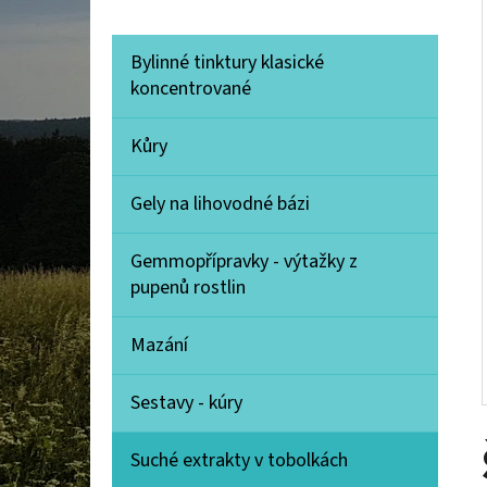
Í
P
K
Přeskočit
Bylinné tinktury klasické
A
A
HORSKÉ MAZÁNÍ S ARNIKOU A
kategorie
koncentrované
KOSODŘEVINOU 100 ML
T
N
E
132 Kč
E
Kůry
G
L
O
Gely na lihovodné bázi
R
I
Gemmopřípravky - výtažky z
E
pupenů rostlin
Mazání
Sestavy - kúry
Suché extrakty v tobolkách