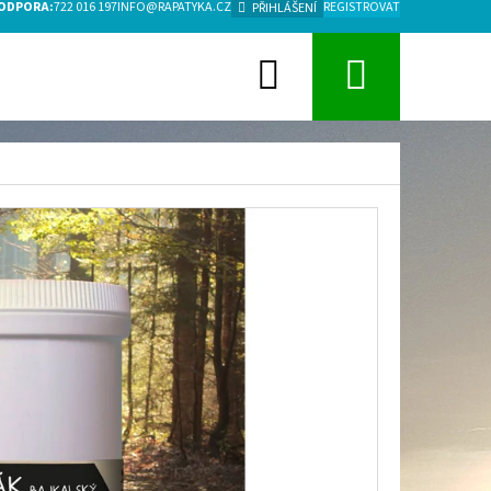
PODPORA:
722 016 197
INFO@RAPATYKA.CZ
REGISTROVAT
PŘIHLÁŠENÍ
Hledat
Nákupn
košík
Následující