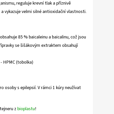
ismu, reguluje krevní tlak a příznivě
a a vykazuje velmi silné antioxidační vlastnosti.
obsahuje 85 % baicaleinu a baicalinu, což jsou
 přípravky se šišákovým extraktem obsahují
za - HPMC (tobolka)
 osoby s epilepsií. V rámci 1 kúry neužívat
ntejneru z
bioplastu
!