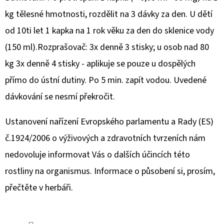
(BŘÍZA
50
kg tělesné hmotnosti, rozdělit na 3 dávky za den. U dětí
ML
+
od 10ti let 1 kapka na 1 rok věku za den do sklenice vody
ARONIE
50
(150 ml).Rozprašovač: 3x denně 3 stisky; u osob nad 80
ML
+
kg 3x denně 4 stisky - aplikuje se pouze u dospělých
ŠEŘÍK
přímo do ústní dutiny. Po 5 min. zapít vodou. Uvedené
50
ML)
dávkování se nesmí překročit.
460
Kč
Ustanovení nařízení Evropského parlamentu a Rady (ES)
č.1924/2006 o výživových a zdravotních tvrzeních nám
nedovoluje informovat Vás o dalších účincích této
rostliny na organismus. Informace o působení si, prosím,
přečtěte v herbáři.