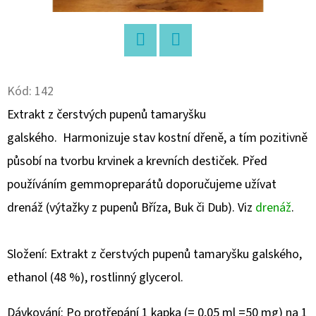
D
O
P
Twitter
Facebook
O
Kód:
142
R
Extrakt z čerstvých pupenů tamaryšku
U
galského. Harmonizuje stav kostní dřeně, a tím pozitivně
Č
U
působí na tvorbu krvinek a krevních destiček. Před
J
používáním gemmopreparátů doporučujeme užívat
E
drenáž (výtažky z pupenů Bříza, Buk či Dub). Viz
drenáž
.
M
E
Složení: Extrakt z čerstvých pupenů tamaryšku galského,
ethanol (48 %), rostlinný glycerol.
SRDEČNÍ
KŮRA
I
Dávkování: Po protřepání 1 kapka (= 0,05 ml =50 mg) na 1