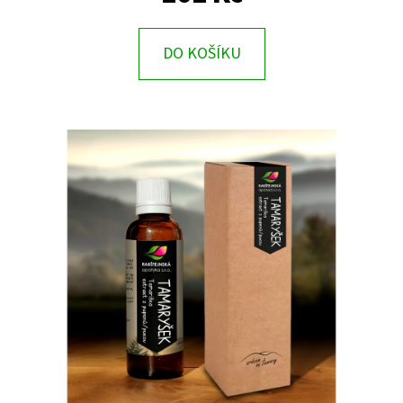
E
T
DO KOŠÍKU
E
N
A
J
Í
T
?
HLEDAT