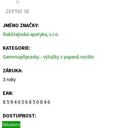
ZEPTAT SE
JMÉNO ZNAČKY
:
Rabštejnská apatyka, s.r.o.
KATEGORIE
:
Gemmopřípravky - výtažky z pupenů rostlin
ZÁRUKA
:
3 roky
EAN
:
8 5 9 4 0 5 6 8 5 0 8 4 6
DOSTUPNOST:
Skladem