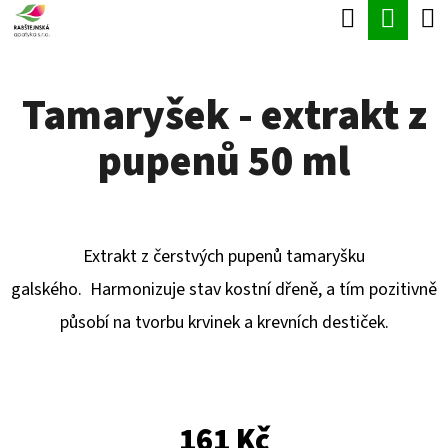
K
Hledat
Náku
Přejít
O
Zpět
Zpět
na
koší
Š
obsah
Tamaryšek - extrakt z
Í
C
K
pupenů 50 ml
O
P
O
T
Extrakt z čerstvých pupenů tamaryšku
Ř
galského. Harmonizuje stav kostní dřeně, a tím pozitivně
E
působí na tvorbu krvinek a krevních destiček.
B
U
J
161 Kč