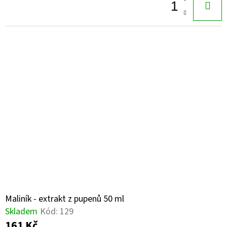
D
O
P
O
R
U
Č
U
J
E
M
E
Maliník - extrakt z pupenů 50 ml
TRIBULUS
Skladem
Kód:
129
500
MG
161 Kč