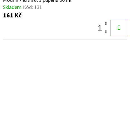
Modřín - extrakt z pupenů 50 ml
Skladem
Kód:
131
161 Kč