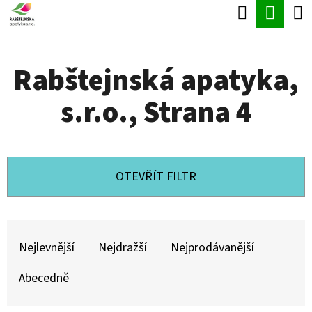
K
Hledat
Náku
Přejít
O
Zpět
Zpět
na
koší
Š
obsah
Rabštejnská apatyka,
Í
C
K
s.r.o.
, Strana 4
O
P
O
T
OTEVŘÍT FILTR
Ř
E
Ř
B
A
Nejlevnější
Nejdražší
Nejprodávanější
U
Z
Abecedně
J
E