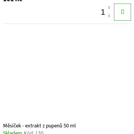
-
120
KAPSLÍ
335
Kč
Měsíček - extrakt z pupenů 50 ml
Skladem
Kód:
130