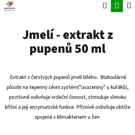
K
Hledat
Náku
Přejít
O
Zpět
Zpět
na
koší
Š
obsah
Jmelí - extrakt z
Í
C
K
pupenů 50 ml
O
P
O
T
Extrakt z čerstvých pupenů jmelí bílého.
Blahodárně
Ř
působí na tepenný cévní systém("usazeniny" u kuřáků),
E
pozitivně ovlivňuje srdeční činnost, stimuluje slinivku
B
břišní a její enzymatické funkce. Příznivě ovlivňuje obtíže
U
spojené s klimakteriem u žen.
J