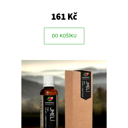
E
T
161 Kč
E
N
DO KOŠÍKU
A
J
Í
T
?
HLEDAT