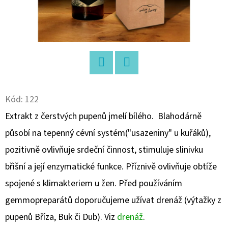
D
O
P
O
R
Twitter
Facebook
U
Kód:
122
Č
U
Extrakt z čerstvých pupenů jmelí bílého.
Blahodárně
J
působí na tepenný cévní systém("usazeniny" u kuřáků),
E
pozitivně ovlivňuje srdeční činnost, stimuluje slinivku
M
E
břišní a její enzymatické funkce. Příznivě ovlivňuje obtíže
spojené s klimakteriem u žen.
Před používáním
gemmopreparátů doporučujeme užívat drenáž (výtažky z
SRDEČNÍ
KŮRA
pupenů Bříza, Buk či Dub). Viz
drenáž
.
II