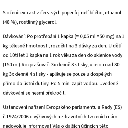
(BŘÍZA
50
ML
Složení: extrakt z čerstvých pupenů jmelí bílého, ethanol
+
HLOH
(48 %), rostlinný glycerol.
50
ML
+
Dávkování: Po protřepání 1 kapka (= 0,05 ml =50 mg) na 1
KUKUŘICE
kg tělesné hmotnosti, rozdělit na 3 dávky za den. U dětí
50
ML)
od 10ti let 1 kapka na 1 rok věku za den do sklenice vody
460
(150 ml).Rozprašovač: 3x denně 3 stisky; u osob nad 80
Kč
kg 3x denně 4 stisky - aplikuje se pouze u dospělých
přímo do ústní dutiny. Po 5 min. zapít vodou. Uvedené
dávkování se nesmí překročit.
Ustanovení nařízení Evropského parlamentu a Rady (ES)
č.1924/2006 o výživových a zdravotních tvrzeních nám
nedovoluje informovat Vás o dalších účincích této